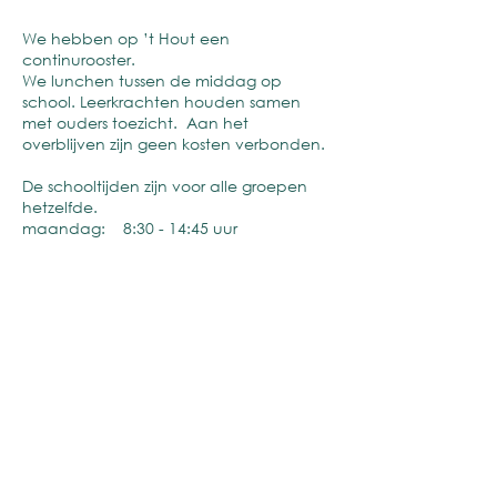
We hebben op ’t Hout een
continurooster.
We lunchen tussen de middag op
school. Leerkrachten houden samen
met ouders toezicht. Aan het
overblijven zijn geen kosten verbonden.
De schooltijden zijn voor alle groepen
hetzelfde.
maandag: 8:30 - 14:45 uur
dinsdag: 8:30 - 14:45 uur
woensdag: 8:30 - 12:30 uur
donderdag: 8:30 - 14:45 uur
vrijdag: 8:30 - 12:30 uur
De tijden van de kinderopvang van
Villa Vrolijk en Spring sluiten aan op de
schooltijden van onze school.