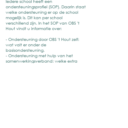
Iedere school heeft een
ondersteuningsprofiel (SOP). Daarin staat
welke ondersteuning er op de school
mogelijk is. Dit kan per school
verschillend zijn. In het SOP van OBS 't
Hout vindt u informatie over:
- Ondersteuning door OBS 't Hout zelf:
wat valt er onder de
basisondersteuning.
- Ondersteuning met hulp van het
samenwerkingsverband: welke extra
mogelijkheden zijn er voor begeleiding
op de school. Bijvoorbeeld in de vorm
van arrangementen.
Schoolondersteuningsprofiel OBS 't Hout