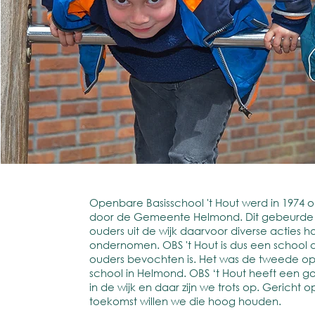
Openbare Basisschool 't Hout werd in 1974 
door de Gemeente Helmond. Dit gebeurde
ouders uit de wijk daarvoor diverse acties 
ondernomen. OBS 't Hout is dus een school 
ouders bevochten is. Het was de tweede o
school in Helmond. OBS ‘t Hout heeft een
in de wijk en daar zijn we trots op. Gericht 
toekomst willen we die hoog houden.