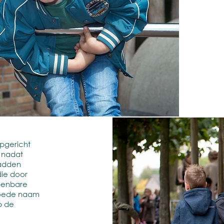
opgericht
 nadat
hadden
die door
penbare
 goede naam
op de