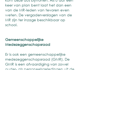
kunt deze dus bijwonen. Als u dat een
keer van plan bent laat het dan een
van de MR-leden van tevoren even
weten. De vergaderverslagen van de
MR zijn ter inzage beschikbaar op
school.
Gemeenschappelijke
Medezeggenschapsraad
Er is ook een gemeenschappelijke
medezeggenschapsraad (GMR). De
GMR is een afvaardiging van zowel
ouder- als personeelsgeledingen uit de
bestaande medezeggenschapsraden
van alle openbare basisscholen in
Helmond. De GMR van OBSH en is
gesprekspartner van het bestuur.
In de GMR worden met name
bovenschoolse zaken aan de orde
gesteld, zaken die alle openbare
basisscholen van Helmond aangaan.
Het is dus belangrijk dat ook OBS 't Hout