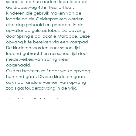
school of op hun andere locatie op de
Geldropseweg 43 in Mierlo-Hout.
Kinderen die gebruik maken van de
locatie op de Geldropseweg worden
elke dag gehaald en gebracht in de
opvallende gele autobus. De opvang
door Spring is op locatie Maraboe. Deze
opvang is te bereiken via een voetpad.
De kinderen worden voor schooltijd
lopend gebracht en na schooltijd door
medewerkers van Spring weer
opgehaald.
Ouders beslissen zelf naar welke opvang
hun kind gaat. Diverse kinderen gaan
ook naar andere vormen van opvang
zoals gastouderopvang in de wijk.
Meer informatie is te vinden op
www.spring-kinderopvang.nl
.
De samenwerking met Villa Vrolijk is
intensief. We streven beiden een
doorgaande lijn in pedagogische
benadering na en hebben een