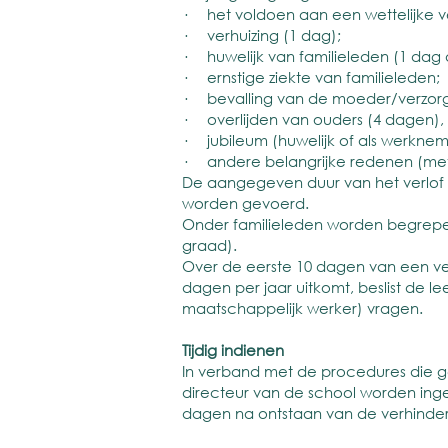
· het voldoen aan een wettelijke ver
· verhuizing (1 dag);
· huwelijk van familieleden (1 dag a
· ernstige ziekte van familieleden;
· bevalling van de moeder/verzorg
· overlijden van ouders (4 dagen), 
· jubileum (huwelijk of als werknem
· andere belangrijke redenen (met ui
De aangegeven duur van het verlof i
worden gevoerd.
Onder familieleden worden begrepen
graad).
Over de eerste 10 dagen van een ver
dagen per jaar uitkomt, beslist de l
maatschappelijk werker) vragen.
Tijdig indienen
In verband met de procedures die g
directeur van de school worden inge
dagen na ontstaan van de verhinder