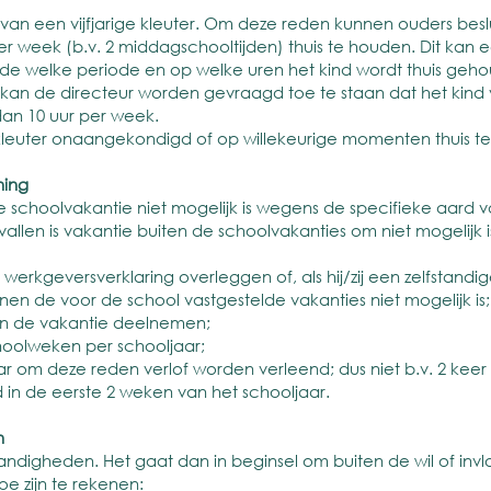
 van een vijfjarige kleuter. Om deze reden kunnen ouders bes
week (b.v. 2 middagschooltijden) thuis te houden. Dit kan ech
e welke periode en op welke uren het kind wordt thuis geh
an kan de directeur worden gevraagd toe te staan dat het kin
dan 10 uur per week.
ge kleuter onaangekondigd of op willekeurige momenten thuis t
ning
 de schoolvakantie niet mogelijk is wegens de specifieke aar
allen is vakantie buiten de schoolvakanties om niet mogelijk i
rkgeversverklaring overleggen of, als hij/zij een zelfstandi
innen de voor de school vastgestelde vakanties niet mogelijk is;
an de vakantie deelnemen;
hoolweken per schooljaar;
r om deze reden verlof worden verleend; dus niet b.v. 2 kee
d in de eerste 2 weken van het schooljaar.
n
digheden. Het gaat dan in beginsel om buiten de wil of invl
e zijn te rekenen: