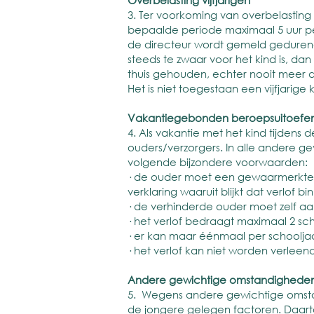
Overbelasting vijfjarigen
3. Ter voorkoming van overbelasting
bepaalde periode maximaal 5 uur per 
de directeur wordt gemeld gedurend
steeds te zwaar voor het kind is, d
thuis gehouden, echter nooit meer 
Het is niet toegestaan een vijfjari
Vakantiegebonden beroepsuitoefe
4. Als vakantie met het kind tijdens
ouders/verzorgers. In alle andere gev
volgende bijzondere voorwaarden:
· de ouder moet een gewaarmerkte we
verklaring waaruit blijkt dat verlof b
· de verhinderde ouder moet zelf a
· het verlof bedraagt maximaal 2 sc
· er kan maar éénmaal per schooljaa
· het verlof kan niet worden verleen
Andere gewichtige omstandighede
5. Wegens andere gewichtige omstan
de jongere gelegen factoren. Daarto