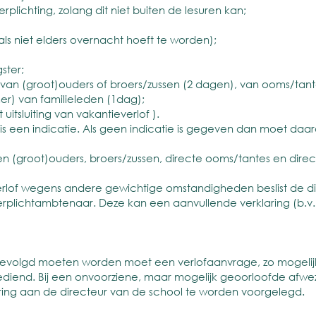
plichting, zolang dit niet buiten de lesuren kan;
ls niet elders overnacht hoeft te worden);
ster;
van (groot)ouders of broers/zussen (2 dagen), van ooms/tant
er) van familieleden (1dag);
tsluiting van vakantieverlof ).
s een indicatie. Als geen indicatie is gegeven dan moet daa
 (groot)ouders, broers/zussen, directe ooms/tantes en direc
lof wegens andere gewichtige omstandigheden beslist de dire
eerplichtambtenaar. Deze kan een aanvullende verklaring (b.v.
evolgd moeten worden moet een verlofaanvrage, zo mogelijk,
diend. Bij een onvoorziene, maar mogelijk geoorloofde afwezig
ing aan de directeur van de school te worden voorgelegd.